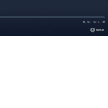
00:00
/
00:37:10