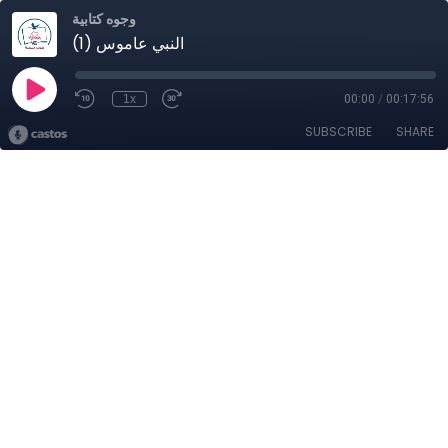
وجوه كتابية
النبي عاموس (1)
1x
00:00
/
00:17:56
SUBSCRIBE
SHARE